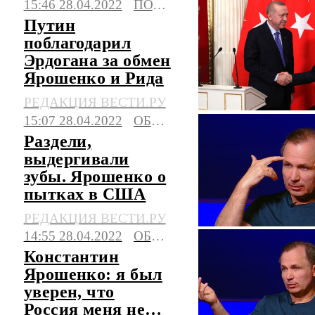
15:46 28.04.2022
ПОЛИТИКА
Путин
поблагодарил
Эрдогана за обмен
Ярошенко и Рида
РЕДАКЦИЯ ВЕСТИ.РУ
15:07 28.04.2022
ОБЩЕСТВО
Раздели,
выдергивали
зубы. Ярошенко о
пытках в США
РЕДАКЦИЯ ВЕСТИ.РУ
14:55 28.04.2022
ОБЩЕСТВО
Константин
Ярошенко: я был
уверен, что
Россия меня не