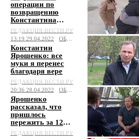
операции по
возвращению
Константина
Ярошенко
РЕДАКЦИЯ ВЕСТИ.РУ
13:19 29.04.2022
ОБЩЕСТВО
Константин
Ярошенко: все
муки я перенес
благодаря вере
РЕДАКЦИЯ ВЕСТИ.РУ
20:36 28.04.2022
ОБЩЕСТВО
Ярошенко
рассказал, что
пришлось
пережить за 12
лет заключения в
РЕДАКЦИЯ ВЕСТИ.РУ
США