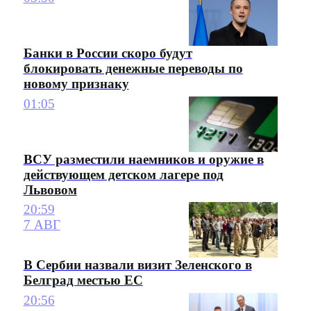
Банки в России скоро будут
блокировать денежные переводы по
новому признаку
01:05
ВСУ разместили наемников и оружие в
действующем детском лагере под
Львовом
20:59
7 АВГ
В Сербии назвали визит Зеленского в
Белград местью ЕС
20:56