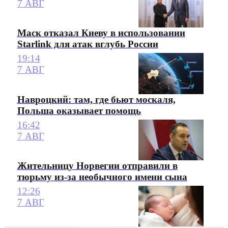
7 АВГ
Маск отказал Киеву в использовании
Starlink для атак вглубь России
19:14
7 АВГ
Навроцкий: там, где бьют москаля,
Польша оказывает помощь
16:42
7 АВГ
Жительницу Норвегии отправили в
тюрьму из-за необычного имени сына
12:26
7 АВГ