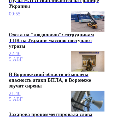
грузы НАТО скапливаются на границе
Украины
00:55
Охота на "людоловов": сотрудникам
ТЦК на Украине массово поступают
угрозы
22:46
5 АВГ
В Воронежской области объявлена
опасность атаки БПЛА, в Воронеже
звучат сирены
21:40
5 АВГ
Захарова прокомментировала слова