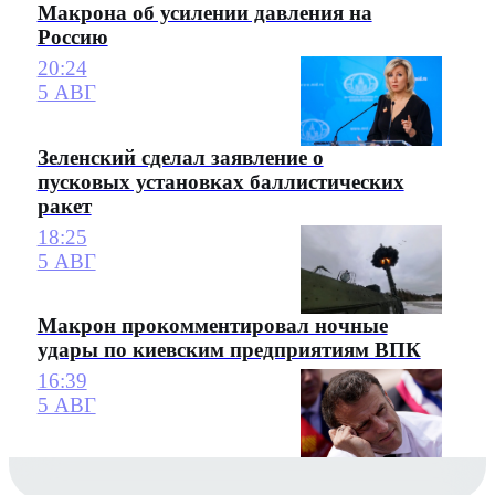
Макрона об усилении давления на
Россию
20:24
5 АВГ
Зеленский сделал заявление о
пусковых установках баллистических
ракет
18:25
5 АВГ
Макрон прокомментировал ночные
удары по киевским предприятиям ВПК
16:39
5 АВГ