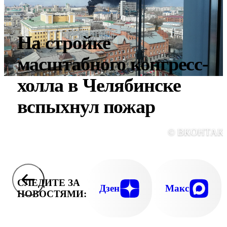
На стройке
масштабного конгресс-
холла в Челябинске
вспыхнул пожар
© ВКОНТАК
СЛЕДИТЕ ЗА
Дзен
Макс
НОВОСТЯМИ: