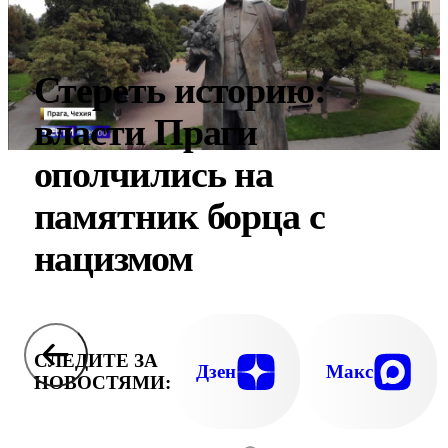
Стереть историю:
власти Праги
ополчились на
памятник борца с
нацизмом
СЛЕДИТЕ ЗА
Дзен
Макс
НОВОСТЯМИ: