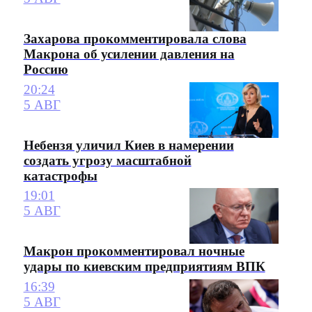
Захарова прокомментировала слова
Макрона об усилении давления на
Россию
20:24
5 АВГ
Небензя уличил Киев в намерении
создать угрозу масштабной
катастрофы
19:01
5 АВГ
Макрон прокомментировал ночные
удары по киевским предприятиям ВПК
16:39
5 АВГ