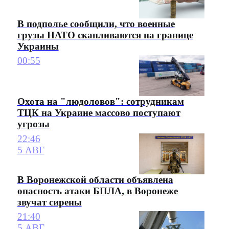
В подполье сообщили, что военные
грузы НАТО скапливаются на границе
Украины
00:55
Охота на "людоловов": сотрудникам
ТЦК на Украине массово поступают
угрозы
22:46
5 АВГ
В Воронежской области объявлена
опасность атаки БПЛА, в Воронеже
звучат сирены
21:40
5 АВГ