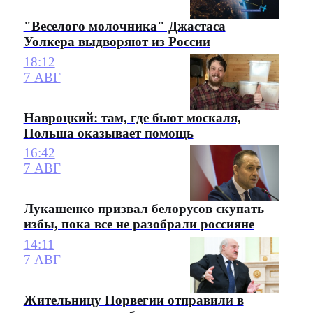
"Веселого молочника" Джастаса
Уолкера выдворяют из России
18:12
7 АВГ
Навроцкий: там, где бьют москаля,
Польша оказывает помощь
16:42
7 АВГ
Лукашенко призвал белорусов скупать
избы, пока все не разобрали россияне
14:11
7 АВГ
Жительницу Норвегии отправили в