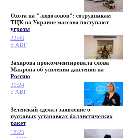
Охота на "людоловов": сотрудникам
ТЦК на Украине массово поступают
угрозы
22:46
5 АВГ
Захарова прокомментировала слова
Макрона об усилении давления на
Россию
20:24
5 АВГ
Зеленский сделал заявление о
пусковых установках баллистических
ракет
18:25