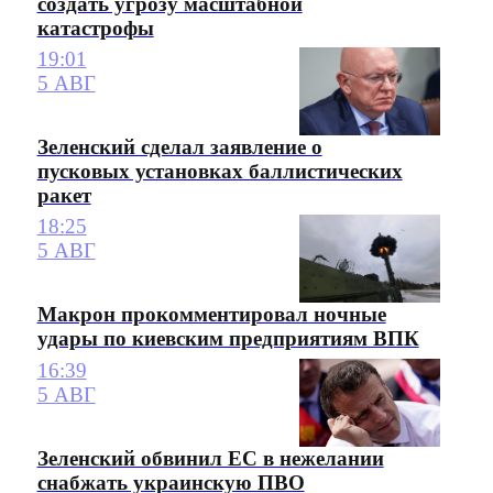
создать угрозу масштабной
катастрофы
19:01
5 АВГ
Зеленский сделал заявление о
пусковых установках баллистических
ракет
18:25
5 АВГ
Макрон прокомментировал ночные
удары по киевским предприятиям ВПК
16:39
5 АВГ
Зеленский обвинил ЕС в нежелании
снабжать украинскую ПВО