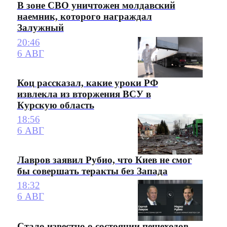
В зоне СВО уничтожен молдавский
наемник, которого награждал
Залужный
20:46
6 АВГ
Коц рассказал, какие уроки РФ
извлекла из вторжения ВСУ в
Курскую область
18:56
6 АВГ
Лавров заявил Рубио, что Киев не смог
бы совершать теракты без Запада
18:32
6 АВГ
Стало известно о состоянии пешеходов,