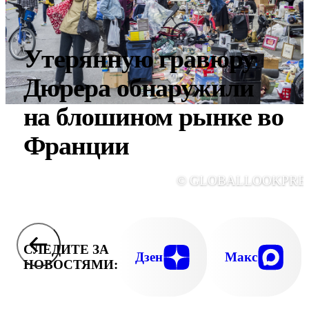
Утерянную гравюру
Дюрера обнаружили
на блошином рынке во
Франции
© GLOBALLOOKPRE
СЛЕДИТЕ ЗА
Дзен
Макс
НОВОСТЯМИ: