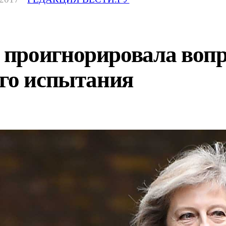
роигнорировала вопрос
ого испытания