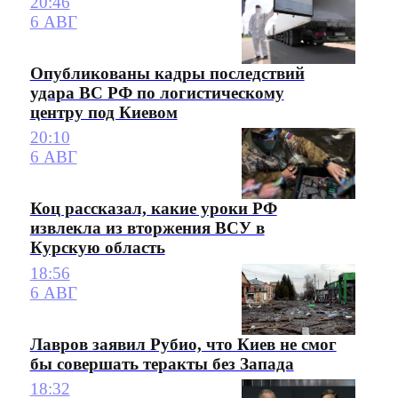
20:46
6 АВГ
Опубликованы кадры последствий
удара ВС РФ по логистическому
центру под Киевом
20:10
6 АВГ
Коц рассказал, какие уроки РФ
извлекла из вторжения ВСУ в
Курскую область
18:56
6 АВГ
Лавров заявил Рубио, что Киев не смог
бы совершать теракты без Запада
18:32