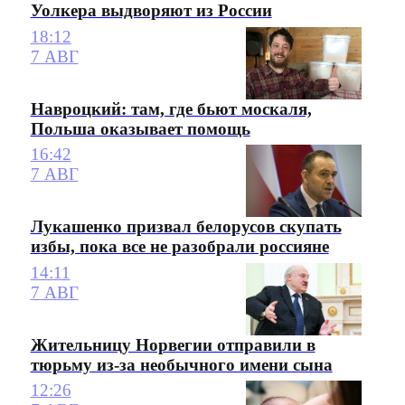
Уолкера выдворяют из России
18:12
7 АВГ
Навроцкий: там, где бьют москаля,
Польша оказывает помощь
16:42
7 АВГ
Лукашенко призвал белорусов скупать
избы, пока все не разобрали россияне
14:11
7 АВГ
Жительницу Норвегии отправили в
тюрьму из-за необычного имени сына
12:26