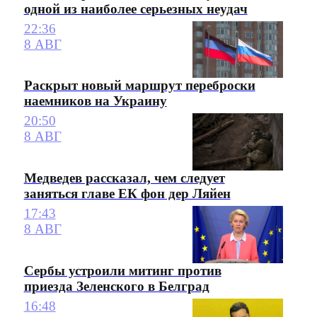
одной из наиболее серьезных неудач
22:36
8 АВГ
Раскрыт новый маршрут переброски
наемников на Украину
20:50
8 АВГ
Медведев рассказал, чем следует
заняться главе ЕК фон дер Ляйен
17:43
8 АВГ
Сербы устроили митинг против
приезда Зеленского в Белград
16:48