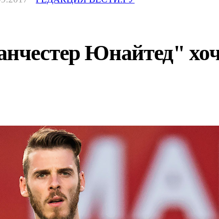
нчестер Юнайтед" хоче