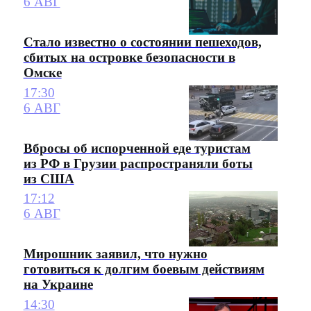
6 АВГ
Стало известно о состоянии пешеходов,
сбитых на островке безопасности в
Омске
17:30
6 АВГ
Вбросы об испорченной еде туристам
из РФ в Грузии распространяли боты
из США
17:12
6 АВГ
Мирошник заявил, что нужно
готовиться к долгим боевым действиям
на Украине
14:30