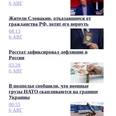
6 АВГ
Жители Словакии, отказавшиеся от
гражданства РФ, хотят его вернуть
08:13
6 АВГ
Росстат зафиксировал дефляцию в
России
03:28
6 АВГ
В подполье сообщили, что военные
грузы НАТО скапливаются на границе
Украины
00:55
6 АВГ