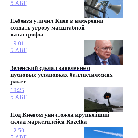
5 АВГ
Небензя уличил Киев в намерении
создать угрозу масштабной
катастрофы
19:01
5 АВГ
Зеленский сделал заявление о
пусковых установках баллистических
ракет
18:25
5 АВГ
Под Киевом уничтожен крупнейший
склад маркетплейса Rozetka
12:50
5 АВГ