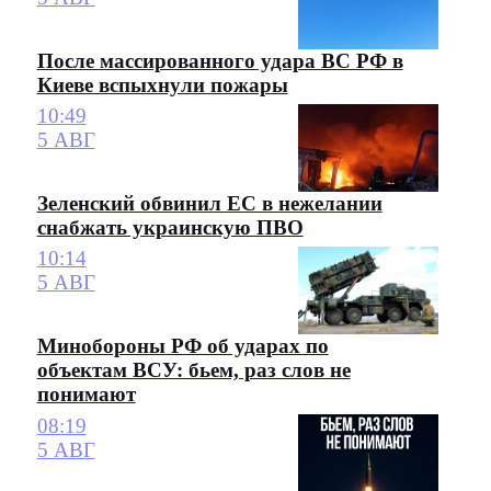
После массированного удара ВС РФ в
Киеве вспыхнули пожары
10:49
5 АВГ
Зеленский обвинил ЕС в нежелании
снабжать украинскую ПВО
10:14
5 АВГ
Минобороны РФ об ударах по
объектам ВСУ: бьем, раз слов не
понимают
08:19
5 АВГ