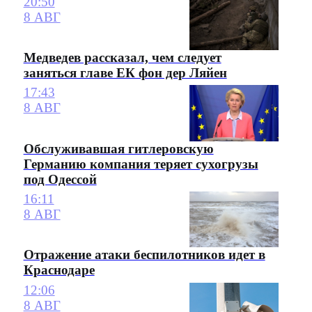
20:50
8 АВГ
Медведев рассказал, чем следует
заняться главе ЕК фон дер Ляйен
17:43
8 АВГ
Обслуживавшая гитлеровскую
Германию компания теряет сухогрузы
под Одессой
16:11
8 АВГ
Отражение атаки беспилотников идет в
Краснодаре
12:06
8 АВГ