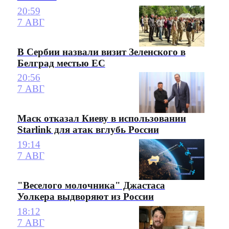
20:59
7 АВГ
В Сербии назвали визит Зеленского в
Белград местью ЕС
20:56
7 АВГ
Маск отказал Киеву в использовании
Starlink для атак вглубь России
19:14
7 АВГ
"Веселого молочника" Джастаса
Уолкера выдворяют из России
18:12
7 АВГ