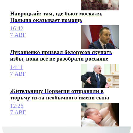
Навроцкий: там, где бьют москаля,
Польша оказывает помощь
16:42
7 АВГ
Лукашенко призвал белорусов скупать
избы, пока все не разобрали россияне
14:11
7 АВГ
Жительницу Норвегии отправили в
тюрьму из-за необычного имени сына
12:26
7 АВГ