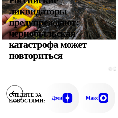
Российские
ликвидаторы
предупреждают:
чернобыльская
катастрофа может
повториться
© E
СЛЕДИТЕ ЗА
Дзен
Макс
НОВОСТЯМИ: