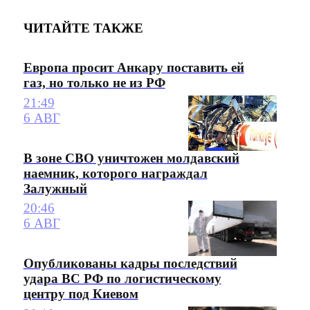
ЧИТАЙТЕ ТАКЖЕ
Европа просит Анкару поставить ей
газ, но только не из РФ
21:49
6 АВГ
В зоне СВО уничтожен молдавский
наемник, которого награждал
Залужный
20:46
6 АВГ
Опубликованы кадры последствий
удара ВС РФ по логистическому
центру под Киевом