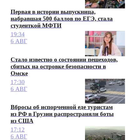
Первая в истории выпускница,
набравшая 500 баллов по ЕГЭ, стала
студенткой МФТИ
19:34
6 АВГ
Стало известно о состоянии пешеходов,
сбитых на островке безопасности в
Омске
17:30
6 АВГ
Вбросы об испорченной еде туристам
из РФ в Грузии распространяли боты
из США
17:12
6 АВГ