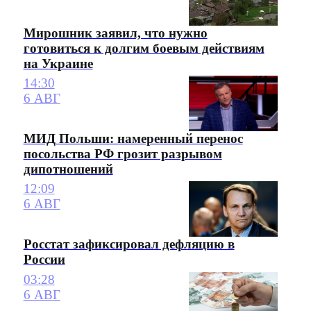
Мирошник заявил, что нужно
готовиться к долгим боевым действиям
на Украине
14:30
6 АВГ
МИД Польши: намеренный перенос
посольства РФ грозит разрывом
дипотношений
12:09
6 АВГ
Росстат зафиксировал дефляцию в
России
03:28
6 АВГ