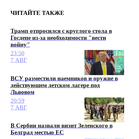
ЧИТАЙТЕ ТАКЖЕ
Трамп отпросился с круглого стола в
Госдепе из-за необходимости "вести
войну"
23:50
7 АВГ
ВСУ разместили наемников и оружие в
действующем детском лагере под
Львовом
20:59
7 АВГ
В Сербии назвали визит Зеленского в
Белград местью ЕС