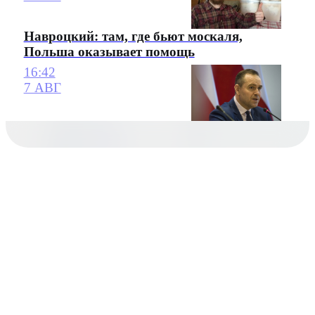
Навроцкий: там, где бьют москаля,
Польша оказывает помощь
16:42
7 АВГ