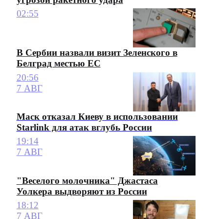
02:55
В Сербии назвали визит Зеленского в
Белград местью ЕС
20:56
7 АВГ
Маск отказал Киеву в использовании
Starlink для атак вглубь России
19:14
7 АВГ
"Веселого молочника" Джастаса
Уолкера выдворяют из России
18:12
7 АВГ