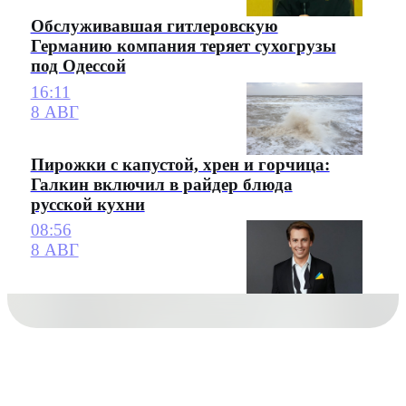
Обслуживавшая гитлеровскую
Германию компания теряет сухогрузы
под Одессой
16:11
8 АВГ
Пирожки с капустой, хрен и горчица:
Галкин включил в райдер блюда
русской кухни
08:56
8 АВГ