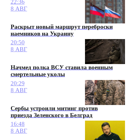
22:36
8 АВГ
Раскрыт новый маршрут переброски
наемников на Украину
20:50
8 АВГ
Начмед полка ВСУ ставила военным
смертельные уколы
20:29
8 АВГ
Сербы устроили митинг против
приезда Зеленского в Белград
16:48
8 АВГ