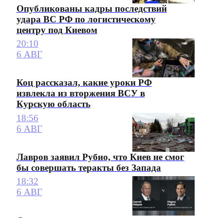
Опубликованы кадры последствий
удара ВС РФ по логистическому
центру под Киевом
20:10
6 АВГ
Коц рассказал, какие уроки РФ
извлекла из вторжения ВСУ в
Курскую область
18:56
6 АВГ
Лавров заявил Рубио, что Киев не смог
бы совершать теракты без Запада
18:32
6 АВГ