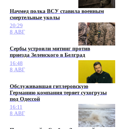
Начмед полка ВСУ ставила военным
смертельные уколы
20:29
8 АВГ
Сербы устроили митинг против
приезда Зеленского в Белград
16:48
8 АВГ
Обслуживавшая гитлеровскую
Германию компания теряет сухогрузы
под Одессой
16:11
8 АВГ