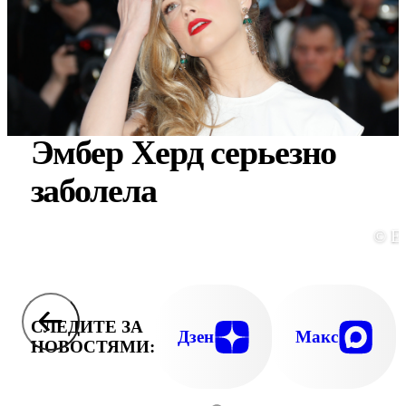
Эмбер Херд серьезно
заболела
© E
СЛЕДИТЕ ЗА
Дзен
Макс
НОВОСТЯМИ: