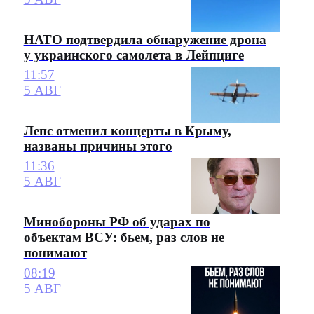
НАТО подтвердила обнаружение дрона
у украинского самолета в Лейпциге
11:57
5 АВГ
Лепс отменил концерты в Крыму,
названы причины этого
11:36
5 АВГ
Минобороны РФ об ударах по
объектам ВСУ: бьем, раз слов не
понимают
08:19
5 АВГ