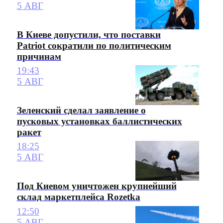
5 АВГ
В Киеве допустили, что поставки
Patriot сократили по политическим
причинам
19:43
5 АВГ
Зеленский сделал заявление о
пусковых установках баллистических
ракет
18:25
5 АВГ
Под Киевом уничтожен крупнейший
склад маркетплейса Rozetka
12:50
5 АВГ