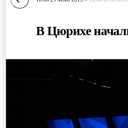
В Цюрихе нача