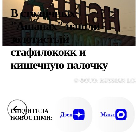
В столичных
"Ашанах" нашли
золотистый
стафилококк и
кишечную палочку
© ФОТО: RUSSIAN LO
СЛЕДИТЕ ЗА
Дзен
Макс
НОВОСТЯМИ: