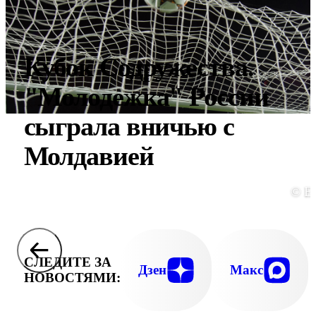
Кубок Содружества.
"Молодежка" России
сыграла вничью с
Молдавией
© E
СЛЕДИТЕ ЗА
Дзен
Макс
НОВОСТЯМИ: