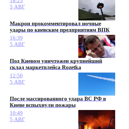
18:25
5 АВГ
Макрон прокомментировал ночные
удары по киевским предприятиям ВПК
16:39
5 АВГ
Под Киевом уничтожен крупнейший
склад маркетплейса Rozetka
12:50
5 АВГ
После массированного удара ВС РФ в
Киеве вспыхнули пожары
10:49
5 АВГ