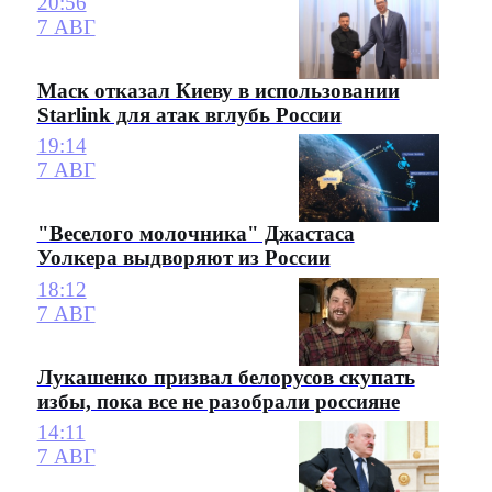
20:56
7 АВГ
Маск отказал Киеву в использовании
Starlink для атак вглубь России
19:14
7 АВГ
"Веселого молочника" Джастаса
Уолкера выдворяют из России
18:12
7 АВГ
Лукашенко призвал белорусов скупать
избы, пока все не разобрали россияне
14:11
7 АВГ