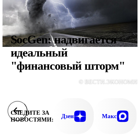
SocGen: надвигается
идеальный
"финансовый шторм"
© ВЕСТИ.ЭКОНОМИ
СЛЕДИТЕ ЗА
Дзен
Макс
НОВОСТЯМИ: