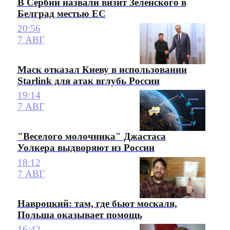
В Сербии назвали визит Зеленского в
Белград местью ЕС
20:56
7 АВГ
Маск отказал Киеву в использовании
Starlink для атак вглубь России
19:14
7 АВГ
"Веселого молочника" Джастаса
Уолкера выдворяют из России
18:12
7 АВГ
Навроцкий: там, где бьют москаля,
Польша оказывает помощь
16:42