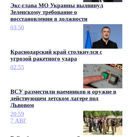
Экс-глава МО Украины выдвинул
Зеленскому требование о
восстановлении в должности
03:50
Краснодарский край столкнулся с
угрозой ракетного удара
02:55
ВСУ разместили наемников и оружие в
действующем детском лагере под
Львовом
20:59
7 АВГ