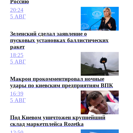
Россию
20:24
5 АВГ
Зеленский сделал заявление о
пусковых установках баллистических
ракет
18:25
5 АВГ
Макрон прокомментировал ночные
удары по киевским предприятиям ВПК
16:39
5 АВГ
Под Киевом уничтожен крупнейший
склад маркетплейса Rozetka
12:50