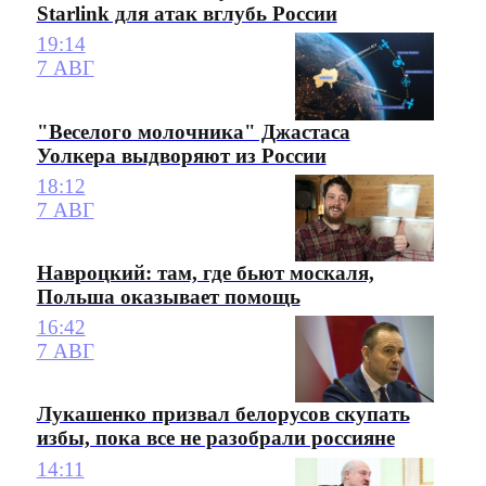
Starlink для атак вглубь России
19:14
7 АВГ
"Веселого молочника" Джастаса
Уолкера выдворяют из России
18:12
7 АВГ
Навроцкий: там, где бьют москаля,
Польша оказывает помощь
16:42
7 АВГ
Лукашенко призвал белорусов скупать
избы, пока все не разобрали россияне
14:11