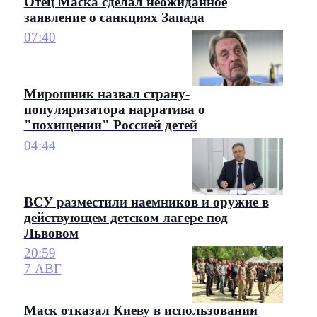
Отец Маска сделал неожиданное
заявление о санкциях Запада
07:40
Мирошник назвал страну-
популяризатора нарратива о
"похищении" Россией детей
04:44
ВСУ разместили наемников и оружие в
действующем детском лагере под
Львовом
20:59
7 АВГ
Маск отказал Киеву в использовании