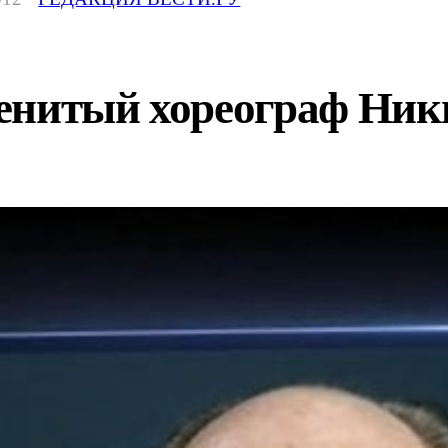
енитый хореограф Ник