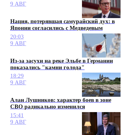
9 АВГ
Нация, потерявшая самурайский дух: в
Японии согласились с Медведевым
20:03
9 АВГ
Из-за засухи на реке Эльбе в Германии
показались "камни голода"
18:29
9 АВГ
Алан Лушников: характер боев в зоне
СВО радикально изменился
15:41
9 АВГ