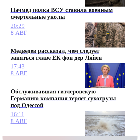
Начмед полка ВСУ ставила военным
смертельные уколы
20:29
8 АВГ
Медведев рассказал, чем следует
заняться главе ЕК фон дер Ляйен
17:43
8 АВГ
Обслуживавшая гитлеровскую
Германию компания теряет сухогрузы
под Одессой
16:11
8 АВГ