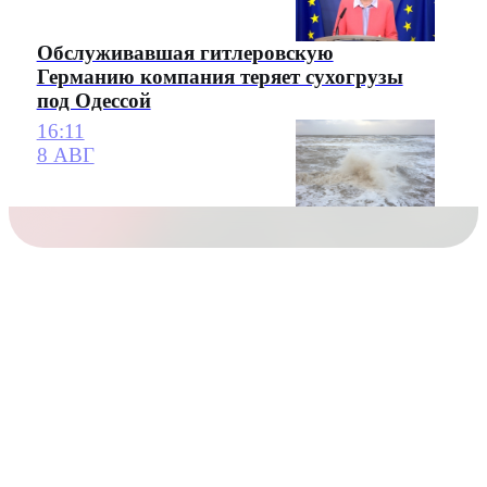
Обслуживавшая гитлеровскую
Германию компания теряет сухогрузы
под Одессой
16:11
8 АВГ