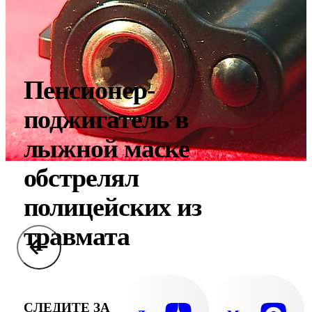
Пенсионер-
поджигатель в
лыжной маске
обстрелял
полицейских из
травмата
СЛЕДИТЕ ЗА