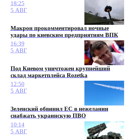
18:25
5 АВГ
Макрон прокомментировал ночные
удары по киевским предприятиям ВПК
16:39
5 АВГ
Под Киевом уничтожен крупнейший
склад маркетплейса Rozetka
12:50
5 АВГ
Зеленский обвинил ЕС в нежелании
снабжать украинскую ПВО
10:14
5 АВГ