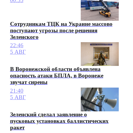
00:55
Сотрудникам ТЦК на Украине массово
поступают угрозы после решения
Зеленского
22:46
5 АВГ
В Воронежской области объявлена
опасность атаки БПЛА, в Воронеже
звучат сирены
21:40
5 АВГ
Зеленский сделал заявление о
пусковых установках баллистических
ракет