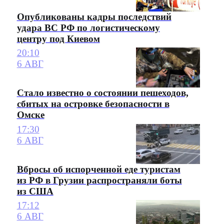
Опубликованы кадры последствий
удара ВС РФ по логистическому
центру под Киевом
20:10
6 АВГ
Стало известно о состоянии пешеходов,
сбитых на островке безопасности в
Омске
17:30
6 АВГ
Вбросы об испорченной еде туристам
из РФ в Грузии распространяли боты
из США
17:12
6 АВГ