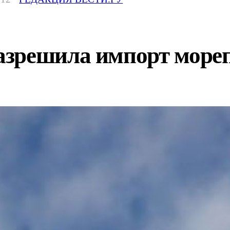
зрешила импорт море