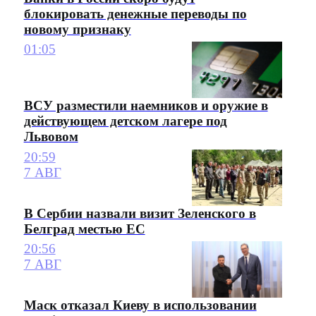
блокировать денежные переводы по
новому признаку
01:05
ВСУ разместили наемников и оружие в
действующем детском лагере под
Львовом
20:59
7 АВГ
В Сербии назвали визит Зеленского в
Белград местью ЕС
20:56
7 АВГ
Маск отказал Киеву в использовании