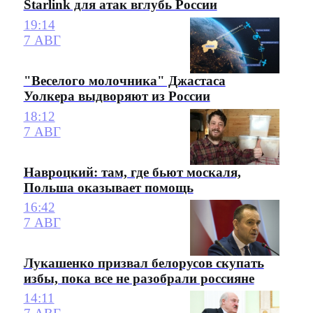
Starlink для атак вглубь России
19:14
7 АВГ
"Веселого молочника" Джастаса
Уолкера выдворяют из России
18:12
7 АВГ
Навроцкий: там, где бьют москаля,
Польша оказывает помощь
16:42
7 АВГ
Лукашенко призвал белорусов скупать
избы, пока все не разобрали россияне
14:11