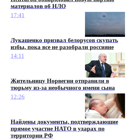
материалов об НЛО
17:41
Лукашенко призвал белорусов скупать
избы, пока все не разобрали россияне
14:11
Жительницу Норвегии отправили в
тюрьму из-за необычного имени сына
12:26
Найдены документы, подтверждающие
прямое участие НАТО в ударах по
территории РФ