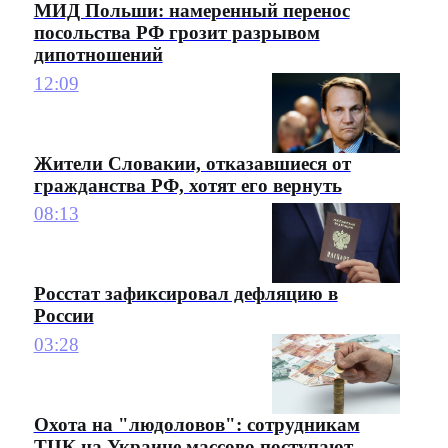
МИД Польши: намеренный перенос
посольства РФ грозит разрывом
дипотношений
12:09
Жители Словакии, отказавшиеся от
гражданства РФ, хотят его вернуть
08:13
Росстат зафиксировал дефляцию в
России
03:28
Охота на "людоловов": сотрудникам
ТЦК на Украине массово поступают