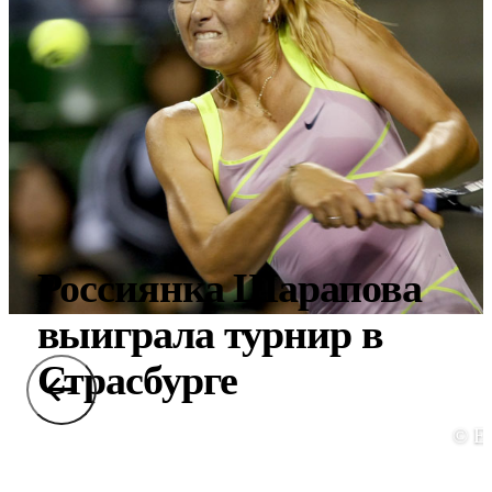
Россиянка Шарапова
выиграла турнир в
Страсбурге
© E