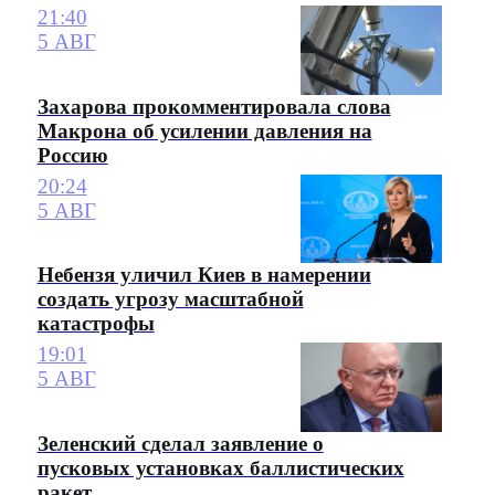
21:40
5 АВГ
Захарова прокомментировала слова
Макрона об усилении давления на
Россию
20:24
5 АВГ
Небензя уличил Киев в намерении
создать угрозу масштабной
катастрофы
19:01
5 АВГ
Зеленский сделал заявление о
пусковых установках баллистических
ракет