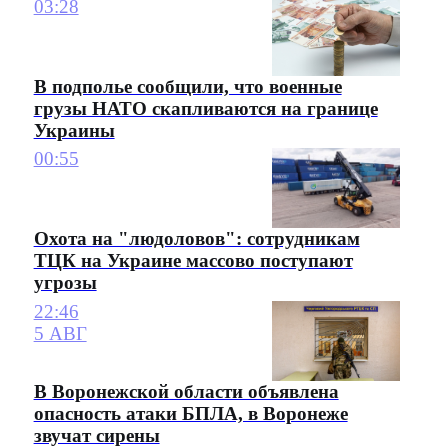
03:28
В подполье сообщили, что военные
грузы НАТО скапливаются на границе
Украины
00:55
Охота на "людоловов": сотрудникам
ТЦК на Украине массово поступают
угрозы
22:46
5 АВГ
В Воронежской области объявлена
опасность атаки БПЛА, в Воронеже
звучат сирены