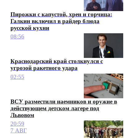
Пирожки с капустой, хрен и горчица:
Галкин включил в райдер блюда
русской кухни
08:56
Краснодарский край столкнулся с
угрозой ракетного удара
02:55
ВСУ разместили наемников и оружие в
действующем детском лагере под
Львовом
20:59
7 АВГ