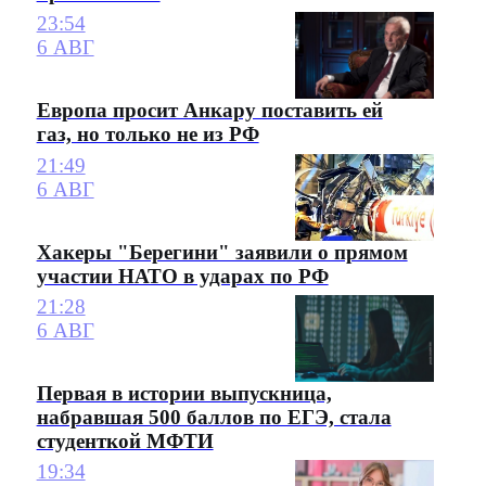
23:54
6 АВГ
Европа просит Анкару поставить ей
газ, но только не из РФ
21:49
6 АВГ
Хакеры "Берегини" заявили о прямом
участии НАТО в ударах по РФ
21:28
6 АВГ
Первая в истории выпускница,
набравшая 500 баллов по ЕГЭ, стала
студенткой МФТИ
19:34