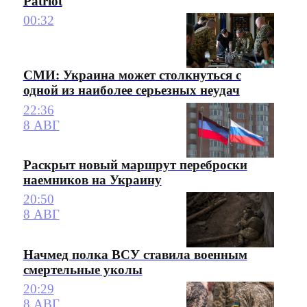
Patriot
00:32
СМИ: Украина может столкнуться с
одной из наиболее серьезных неудач
22:36
8 АВГ
Раскрыт новый маршрут переброски
наемников на Украину
20:50
8 АВГ
Начмед полка ВСУ ставила военным
смертельные уколы
20:29
8 АВГ