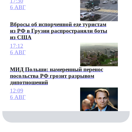
17:30
6 АВГ
Вбросы об испорченной еде туристам
из РФ в Грузии распространяли боты
из США
17:12
6 АВГ
МИД Польши: намеренный перенос
посольства РФ грозит разрывом
дипотношений
12:09
6 АВГ