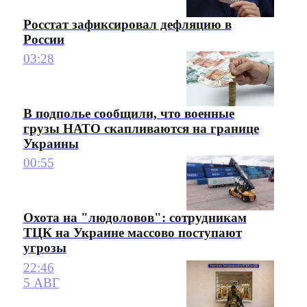
Росстат зафиксировал дефляцию в
России
03:28
В подполье сообщили, что военные
грузы НАТО скапливаются на границе
Украины
00:55
Охота на "людоловов": сотрудникам
ТЦК на Украине массово поступают
угрозы
22:46
5 АВГ