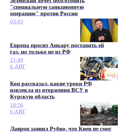
Зеленский хочет подготовить
"специальную санкционную
операцию" против России
03:03
Европа просит Анкару поставить ей
газ, но только не из РФ
21:49
6 АВГ
Коц рассказал, какие уроки РФ
извлекла из вторжения ВСУ в
Курскую область
18:56
6 АВГ
Лавров заявил Рубио, что Киев не смог