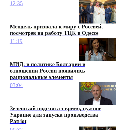
12:35
Мендель призвала к миру с Россией,
посмотрев на работу ТЦК в Одессе
11:19
МИД: в политике Болгарии в
отношении России появились
рациональные элементы
03:04
Зеленский подсчитал время, нужное
Украине для запуска производства
Patriot
00:32